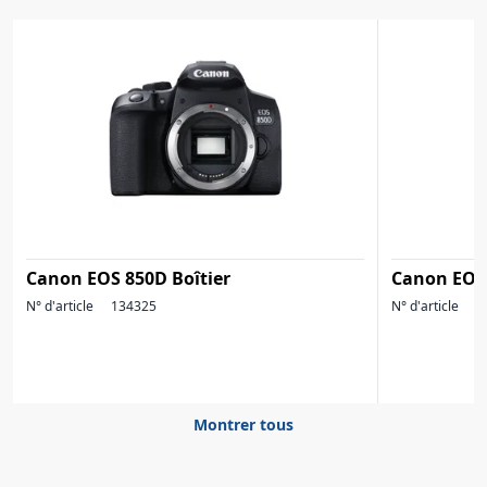
Canon EOS 850D Boîtier
Canon EOS
N° d'article
134325
N° d'article
1
Montrer tous