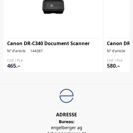
Canon DR-C340 Document Scanner
Canon DR-
N° d'article
144387
N° d'article
1
CHF / Pce
CHF / Pce
465.–
580.–
ADRESSE
Bureau:
engelberger ag