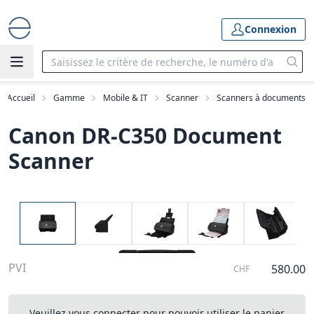
Connexion
Accueil
Gamme
Mobile & IT
Scanner
Scanners à documents
Canon DR-C350 Document
Scanner
PVI
580.00
CHF
Veuillez vous connecter pour pouvoir utiliser le panier