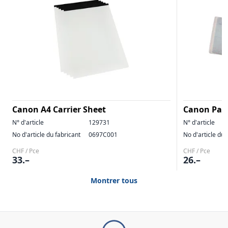
Canon A4 Carrier Sheet
Canon Pass
N° d'article
129731
N° d'article
No d'article du fabricant
0697C001
No d'article du 
CHF / Pce
CHF / Pce
33.–
26.–
Montrer tous