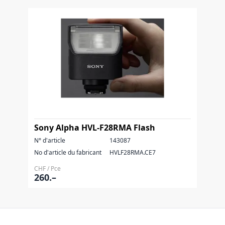
Sony Alpha HVL-F28RMA Flash
N° d'article
143087
No d'article du fabricant
HVLF28RMA.CE7
CHF / Pce
260.–