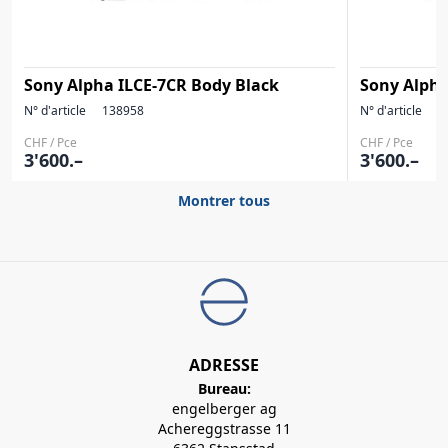
Sony Alpha ILCE-7CR Body Black
Sony Alpha
N° d'article
138958
N° d'article
1
CHF / Pce
CHF / Pce
3'600.–
3'600.–
Montrer tous
ADRESSE
Bureau:
engelberger ag
Achereggstrasse 11