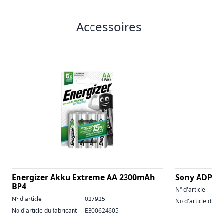
Accessoires
Energizer Akku Extreme AA 2300mAh
Sony ADP-
BP4
N° d'article
N° d'article
027925
No d'article du 
No d'article du fabricant
E300624605