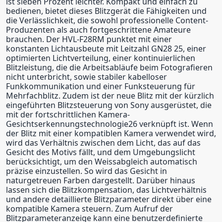
ist sieben Prozent leichter. Kompakt und einfach zu
bedienen, bietet dieses Blitzgerät die Fähigkeiten und
die Verlässlichkeit, die sowohl professionelle Content-
Produzenten als auch fortgeschrittene Amateure
brauchen. Der HVL-F28RM punktet mit einer
konstanten Lichtausbeute mit Leitzahl GN28 25, einer
optimierten Lichtverteilung, einer kontinuierlichen
Blitzleistung, die die Arbeitsabläufe beim Fotografieren
nicht unterbricht, sowie stabiler kabelloser
Funkkommunikation und einer Funksteuerung für
Mehrfachblitz. Zudem ist der neue Blitz mit der kürzlich
eingeführten Blitzsteuerung von Sony ausgerüstet, die
mit der fortschrittlichen Kamera-
Gesichtserkennungstechnologie26 verknüpft ist. Wenn
der Blitz mit einer kompatiblen Kamera verwendet wird,
wird das Verhältnis zwischen dem Licht, das auf das
Gesicht des Motivs fällt, und dem Umgebungslicht
berücksichtigt, um den Weissabgleich automatisch
präzise einzustellen. So wird das Gesicht in
naturgetreuen Farben dargestellt. Darüber hinaus
lassen sich die Blitzkompensation, das Lichtverhältnis
und andere detaillierte Blitzparameter direkt über eine
kompatible Kamera steuern. Zum Aufruf der
Blitzparameteranzeige kann eine benutzerdefinierte