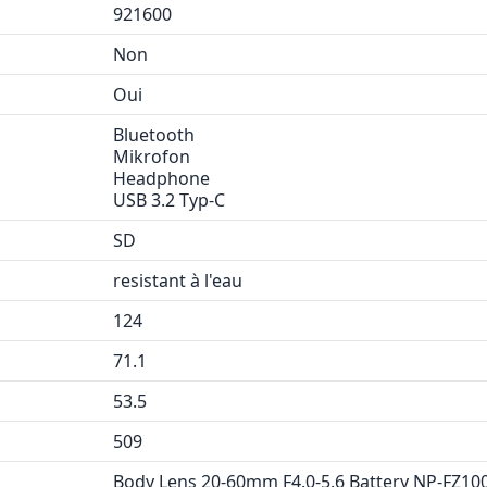
921600
Non
Oui
Bluetooth
Mikrofon
Headphone
USB 3.2 Typ-C
SD
resistant à l'eau
124
71.1
53.5
509
Body Lens 20-60mm F4.0-5.6 Battery NP-FZ10