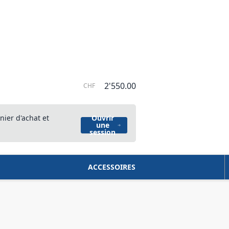
2'550.00
CHF
nier d'achat et
Ouvrir
une
session
ACCESSOIRES