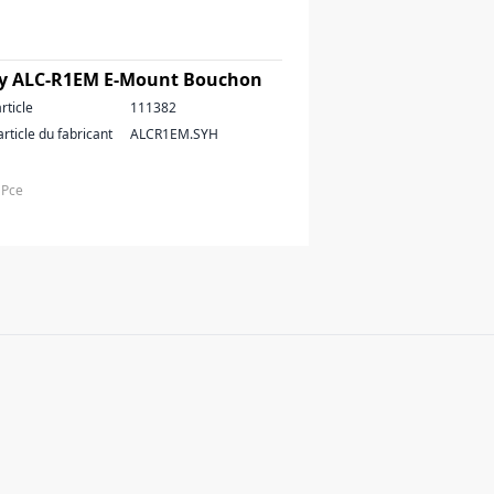
y ALC-R1EM E-Mount Bouchon
rticle
111382
article du fabricant
ALCR1EM.SYH
 Pce