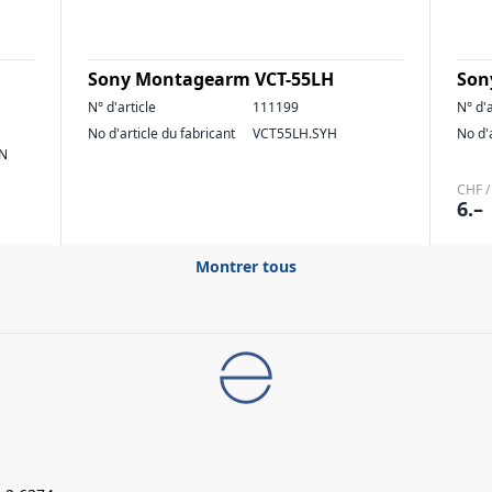
Sony Montagearm VCT-55LH
Son
N° d'article
111199
N° d'a
No d'article du fabricant
VCT55LH.SYH
No d'
N
CHF /
6.–
Montrer tous