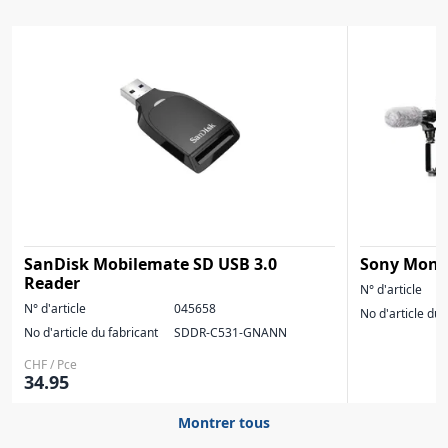
SanDisk Mobilemate SD USB 3.0
Sony Mont
Reader
N° d'article
N° d'article
045658
No d'article du 
No d'article du fabricant
SDDR-C531-GNANN
CHF / Pce
34.95
Montrer tous