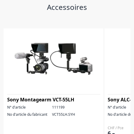
Accessoires
Sony Montagearm VCT-55LH
Sony ALC-B
N° d'article
111199
N° d'article
No d'article du fabricant
VCT55LH.SYH
No d'article du 
CHF / Pce
6.–