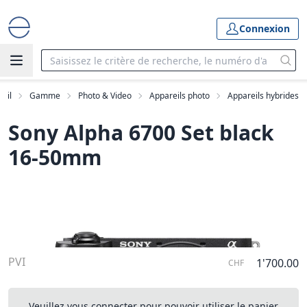
Connexion
eil
Gamme
Photo & Video
Appareils photo
Appareils hybrides
Sony Alpha 6700 Set black
16-50mm
PVI
1'700.00
CHF
Veuillez vous connecter pour pouvoir utiliser le panier