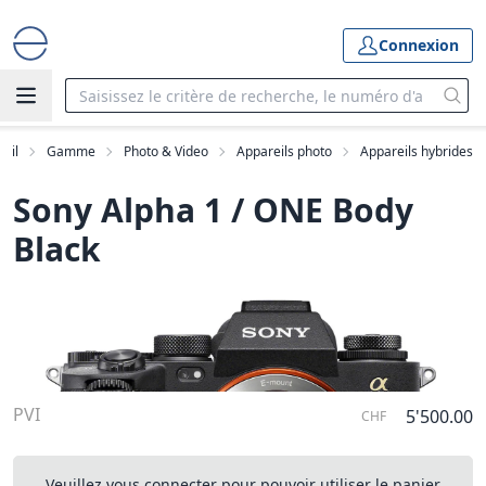
Connexion
eil
Gamme
Photo & Video
Appareils photo
Appareils hybrides
Sony Alpha 1 / ONE Body
Black
PVI
5'500.00
CHF
Veuillez vous connecter pour pouvoir utiliser le panier