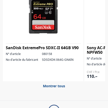
SanDisk ExtremePro SDXC-II 64GB V90
Sony AC-P
NPFW50
N° d'article
080158
N° d'article
No d'article du fabricant
SDSDXDK-064G-GN4IN
No d'article du 
CHF / Pce
110.–
Montrer tous