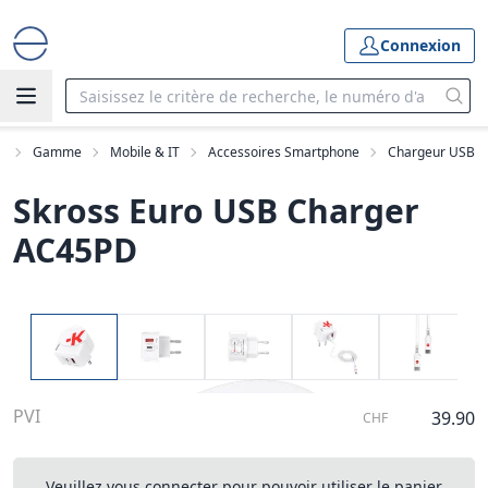
Connexion
l
Gamme
Mobile & IT
Accessoires Smartphone
Chargeur USB
Skross Euro USB Charger
AC45PD
PVI
39.90
CHF
Veuillez vous connecter pour pouvoir utiliser le panier