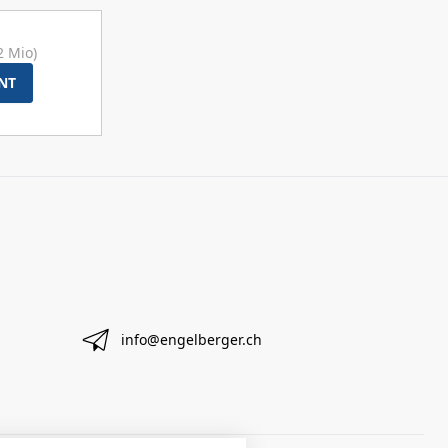
2 Mio)
NT
info@engelberger.ch