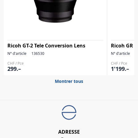
Ricoh GT-2 Tele Conversion Lens
Ricoh GR II
N° d'article
136530
N° d'article
1
CHF / Pce
CHF / Pce
299.–
1'199.–
Montrer tous
ADRESSE