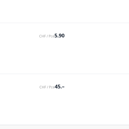
5.90
CHF / Pce
45.–
CHF / Pce