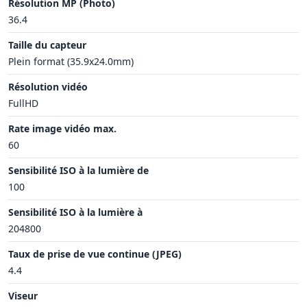
Résolution MP (Photo)
36.4
Taille du capteur
Plein format (35.9x24.0mm)
Résolution vidéo
FullHD
Rate image vidéo max.
60
Sensibilité ISO à la lumière de
100
Sensibilité ISO à la lumière à
204800
Taux de prise de vue continue (JPEG)
4.4
Viseur