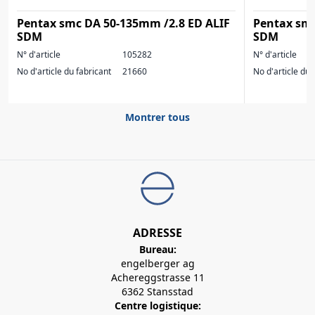
Pentax smc DA 50-135mm /2.8 ED ALIF
Pentax smc
SDM
SDM
N° d'article
105282
N° d'article
No d'article du fabricant
21660
No d'article du 
Montrer tous
ADRESSE
Bureau:
engelberger ag
Achereggstrasse 11
6362 Stansstad
Centre logistique: