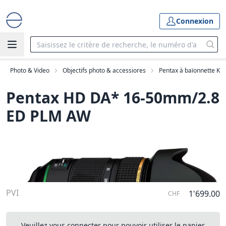
Connexion
Photo & Video
Objectifs photo & accessiores
Pentax à baïonnette K
Pentax HD DA* 16-50mm/2.8
ED PLM AW
PVI
1'699.00
CHF
Veuillez vous connecter pour pouvoir utiliser le panier