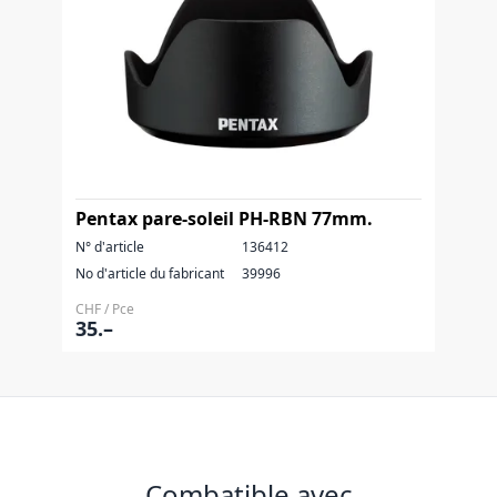
Pentax pare-soleil PH-RBN 77mm.
N° d'article
136412
No d'article du fabricant
39996
CHF / Pce
35.–
Combatible avec