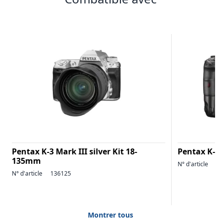
Pentax K-3 Mark III silver Kit 18-
Pentax K-3
135mm
N° d'article
1
N° d'article
136125
Montrer tous