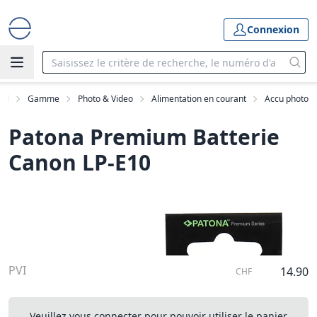
Connexion
eil
Gamme
Photo & Video
Alimentation en courant
Accu photo
Patona Premium Batterie
Canon LP-E10
PVI
14.90
CHF
Veuillez vous connecter pour pouvoir utiliser le panier