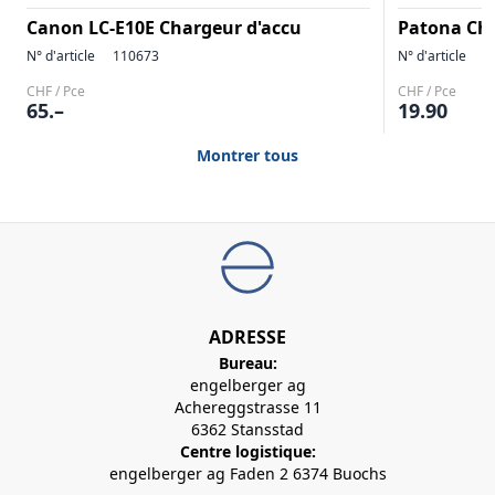
Canon LC-E10E Chargeur d'accu
Patona Cha
N° d'article
110673
N° d'article
1
CHF / Pce
CHF / Pce
65.–
19.90
Montrer tous
ADRESSE
Bureau:
engelberger ag
Achereggstrasse 11
6362 Stansstad
Centre logistique:
engelberger ag Faden 2 6374 Buochs