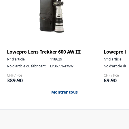
Lowepro Lens Trekker 600 AW III
Lowepro Le
N° d'article
118629
N° d'article
No d'article du fabricant
LP36776-PWW
No d'article du 
CHF / Pce
CHF / Pce
389.90
69.90
Montrer tous