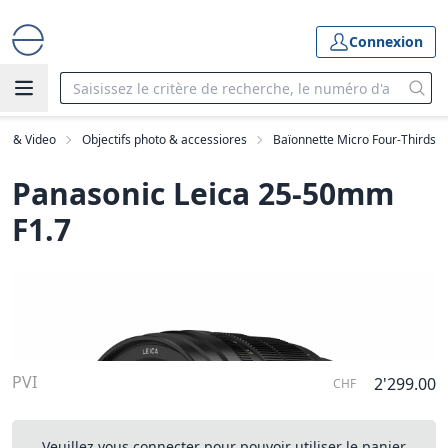
Connexion
to & Video
Objectifs photo & accessiores
Baïonnette Micro Four-Thirds
Panasonic Leica 25-50mm
F1.7
PVI
2'299.00
CHF
Veuillez vous connecter pour pouvoir utiliser le panier