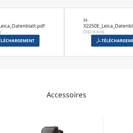
H-
eica_Datenblatt.pdf
X2250E_Leica_Datenbla
)
(342.6 Kio)
ÉLÉCHARGEMENT
TÉLÉCHARGEM
Accessoires