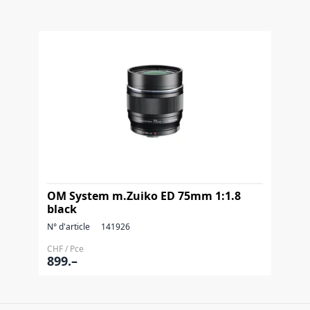
OM System m.Zuiko ED 75mm 1:1.8
black
N° d'article
141926
CHF / Pce
899.–