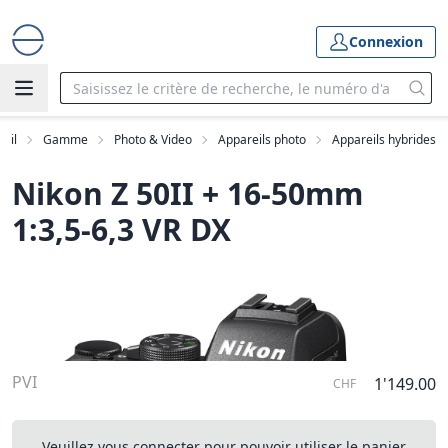
Connexion
eil
Gamme
Photo & Video
Appareils photo
Appareils hybrides
Nikon Z 50II + 16-50mm
1:3,5-6,3 VR DX
PVI
1'149.00
CHF
Veuillez vous connecter pour pouvoir utiliser le panier