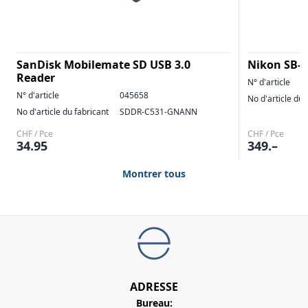
SanDisk Mobilemate SD USB 3.0
Nikon SB-7
Reader
N° d'article
N° d'article
045658
No d'article du 
No d'article du fabricant
SDDR-C531-GNANN
CHF / Pce
CHF / Pce
34.95
349.–
Montrer tous
ADRESSE
Bureau: