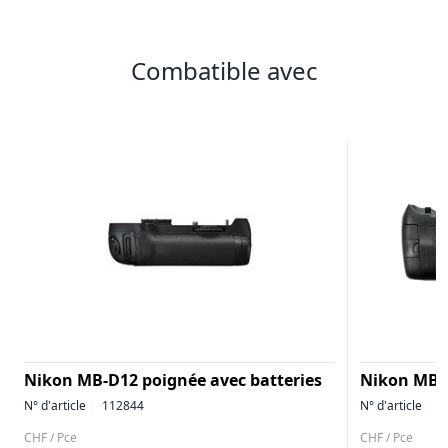
Combatible avec
Nikon MB-D12 poignée avec batteries
Nikon MB-
N° d'article
112844
N° d'article
1
CHF / Pce
CHF / Pce