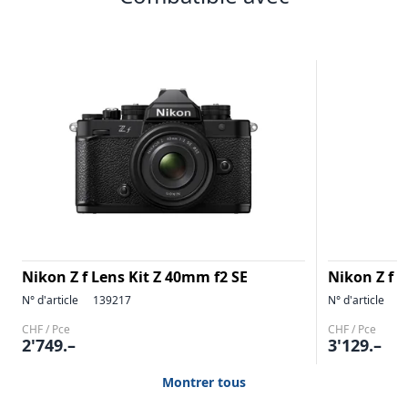
Nikon Z f Lens Kit Z 40mm f2 SE
Nikon Z f L
N° d'article
139217
N° d'article
1
CHF / Pce
CHF / Pce
2'749.–
3'129.–
Montrer tous