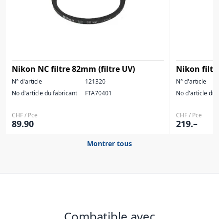
Nikon NC filtre 82mm (filtre UV)
Nikon filtr
N° d'article
121320
N° d'article
No d'article du fabricant
FTA70401
No d'article du 
CHF / Pce
CHF / Pce
89.90
219.–
Montrer tous
Combatible avec