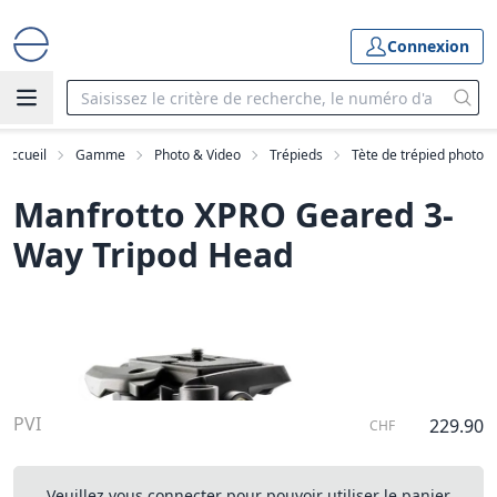
Connexion
Accueil
Gamme
Photo & Video
Trépieds
Tète de trépied photo
Manfrotto XPRO Geared 3-
Way Tripod Head
PVI
229.90
CHF
Veuillez vous connecter pour pouvoir utiliser le panier