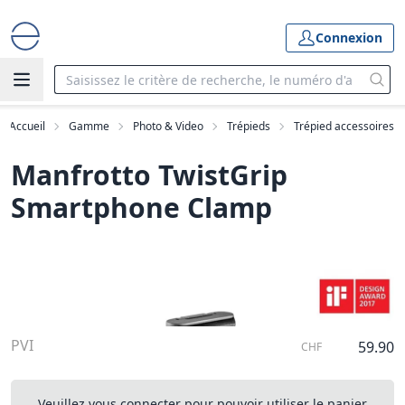
Connexion
Accueil
Gamme
Photo & Video
Trépieds
Trépied accessoires
Manfrotto TwistGrip
Smartphone Clamp
PVI
59.90
CHF
Veuillez vous connecter pour pouvoir utiliser le panier