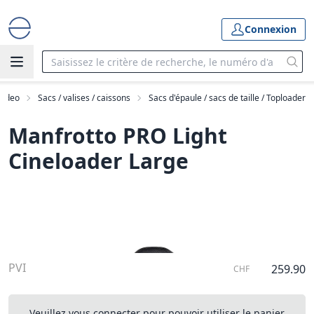
Connexion
Video
Sacs / valises / caissons
Sacs d'épaule / sacs de taille / Toploader
Manfrotto PRO Light
Cineloader Large
PVI
259.90
CHF
Veuillez vous connecter pour pouvoir utiliser le panier