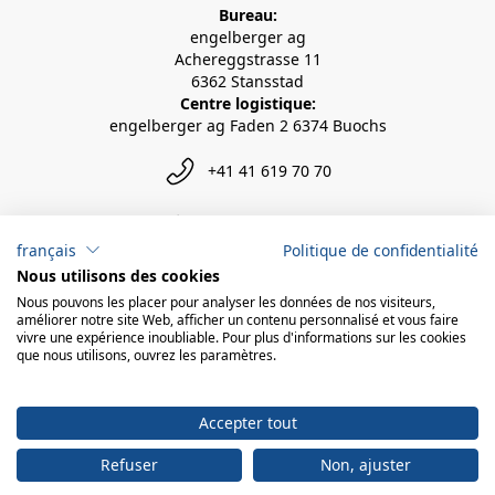
Bureau:
engelberger ag
Achereggstrasse 11
6362 Stansstad
Centre logistique:
engelberger ag Faden 2 6374 Buochs
+41 41 619 70 70
info@engelberger.ch
français
Politique de confidentialité
Nous utilisons des cookies
Nous pouvons les placer pour analyser les données de nos visiteurs,
améliorer notre site Web, afficher un contenu personnalisé et vous faire
vivre une expérience inoubliable. Pour plus d'informations sur les cookies
que nous utilisons, ouvrez les paramètres.
Accepter tout
Refuser
Non, ajuster
© 2026 engelberger ag
powered by polynorm