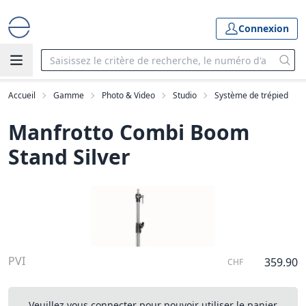
Connexion
Accueil
Gamme
Photo & Video
Studio
Système de trépied
Manfrotto Combi Boom
Stand Silver
PVI
359.90
CHF
Veuillez vous connecter pour pouvoir utiliser le panier