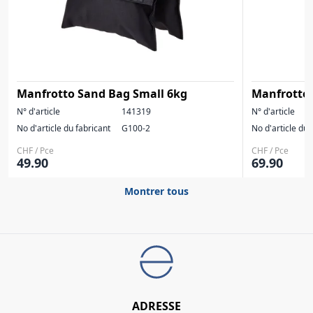
Manfrotto Sand Bag Small 6kg
Manfrotto
N° d'article
141319
N° d'article
No d'article du fabricant
G100-2
No d'article du 
CHF / Pce
CHF / Pce
49.90
69.90
Montrer tous
ADRESSE