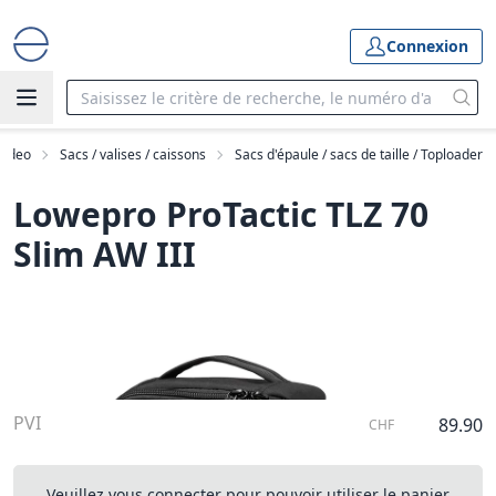
Connexion
Video
Sacs / valises / caissons
Sacs d'épaule / sacs de taille / Toploader
Lowepro ProTactic TLZ 70
Slim AW III
PVI
89.90
CHF
Veuillez vous connecter pour pouvoir utiliser le panier