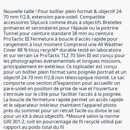
Nouvelle taille ! Pour boîtier plein format & objectif 24-
70 mm f/2.8, extension pare-soleil. Compatible
accessoires SlipLock comme étuis à objectifs Bretelles
primaires et secondaires pour l'épaule ou la poitrine
Tunnel pour ceinture standard 38 mm ou ceinture
ProTactic III Fermeture à boucle d'accès rapide pour
rangement à tout moment Comprend une All Weather
Cover 88 % tissu recyclé* durable testé en laboratoire
et sur terrain Le ProTactic TLZ 70 Slim III est conçu pour
les photographes événementiels et longues missions,
principalement en extérieur. Ce toploader est conçu
pour un boîtier plein format sans poignée portrait et un
objectif 24-70 mm f/2.8 non télescopique monté. Le sac
comporte une section d?expansion pour accueillir un
pare-soleil en position de prise de vue et l'ouverture
s'enroule sur le côté pour faciliter l'accès à la poignée.
La boucle de fermeture rapide permet un accès rapide
et le séparateur intérieur maintient l'appareil photo
près du sommet pour un retrait facile ou divise le sac
pour un kit à deux objectifs. *Mesuré selon la norme
GRI 301-2, soit en pourcentage de fil recyclé utilisé par
rapport au poids total du fil