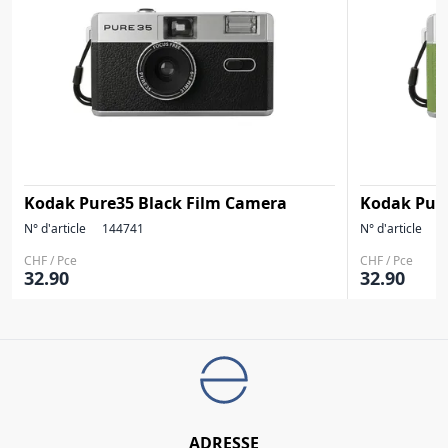
Kodak Pure35 Black Film Camera
Kodak Pur
N° d'article
144741
N° d'article
1
CHF / Pce
CHF / Pce
32.90
32.90
ADRESSE