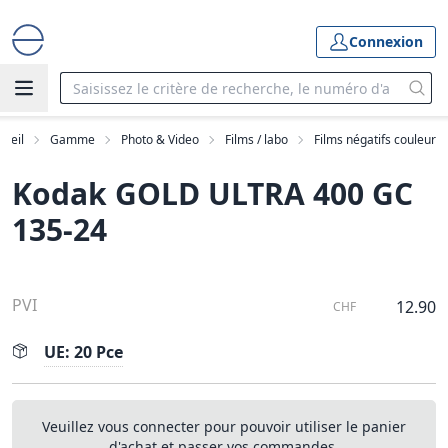
Connexion
cueil
Gamme
Photo & Video
Films / labo
Films négatifs couleur
Kodak GOLD ULTRA 400 GC
135-24
PVI
12.90
CHF
UE: 20 Pce
Veuillez vous connecter pour pouvoir utiliser le panier
d'achat et passer vos commandes.