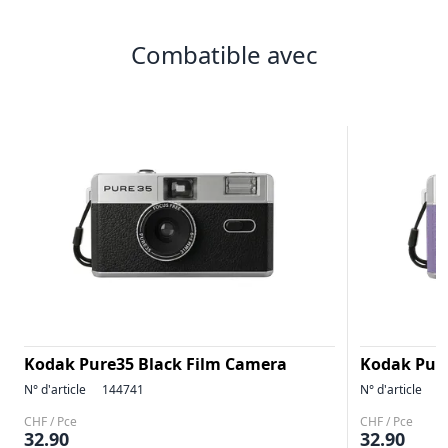
Combatible avec
Kodak Pure35 Black Film Camera
Kodak Pure
N° d'article
144741
N° d'article
1
CHF / Pce
CHF / Pce
32.90
32.90