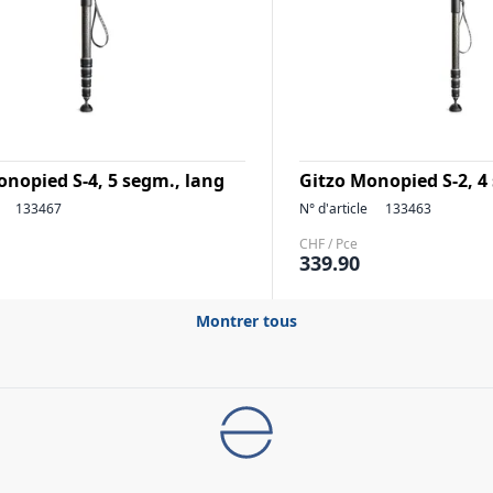
onopied S-4, 5 segm., lang
Gitzo Monopied S-2, 4
133467
N° d'article
133463
CHF / Pce
339.90
Montrer tous