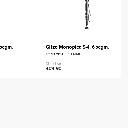
 segm.
Gitzo Monopied S-4, 6 segm.
N° d'article
133468
CHF / Pce
409.90