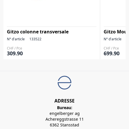
Gitzo colonne transversale
Gitzo Moun
N° d'article
133522
N° d'article
1
CHF / Pce
CHF / Pce
309.90
699.90
ADRESSE
Bureau:
engelberger ag
Achereggstrasse 11
6362 Stansstad