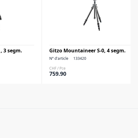
, 3 segm.
Gitzo Mountaineer S-0, 4 segm.
N° d'article
133420
CHF / Pce
759.90