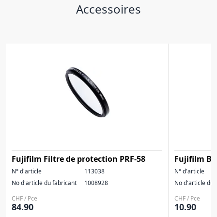
Accessoires
Fujifilm Filtre de protection PRF-58
Fujifilm Bo
N° d'article
113038
N° d'article
No d'article du fabricant
1008928
No d'article du 
CHF / Pce
CHF / Pce
84.90
10.90