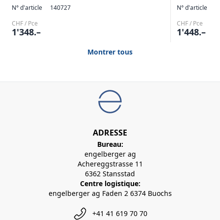
N° d'article
140727
N° d'article
1
CHF / Pce
CHF / Pce
1'348.–
1'448.–
Montrer tous
ADRESSE
Bureau:
engelberger ag
Achereggstrasse 11
6362 Stansstad
Centre logistique:
engelberger ag Faden 2 6374 Buochs
+41 41 619 70 70