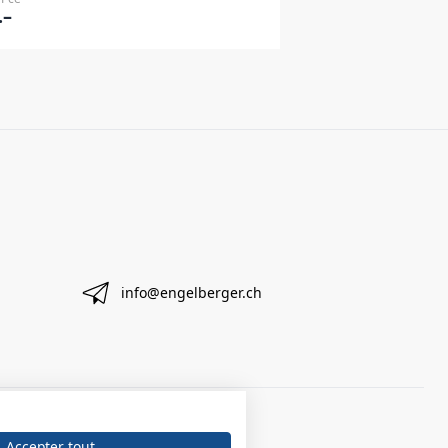
.–
info@engelberger.ch
Accepter tout