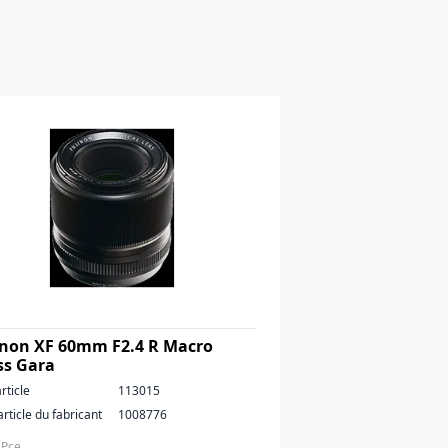
inon XF 60mm F2.4 R Macro
ss Gara
rticle
113015
article du fabricant
1008776
 Pce