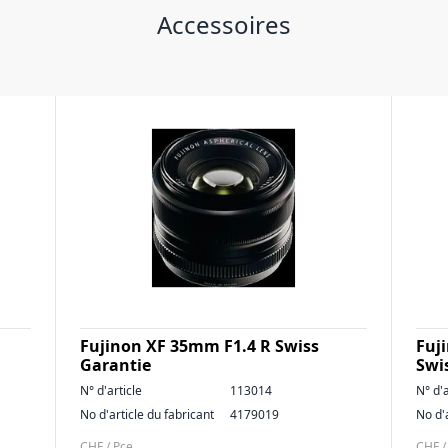
Accessoires
Fujinon XF 35mm F1.4 R Swiss
Fuj
Garantie
Swi
N° d'article
113014
N° d'a
No d'article du fabricant
4179019
No d'
CHF / Pce
CHF /