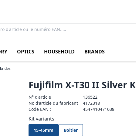
RY
OPTICS
HOUSEHOLD
BRANDS
ybrides
Fujifilm X-T30 II Silver
N° d'article
136522
No d'article du fabricant
4172318
Code EAN :
4547410471038
Kit variants:
15-45mm
Boitier