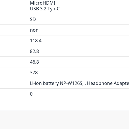
MicroHDMI
USB 3.2 Typ-C
SD
non
118.4
82.8
46.8
378
Li-ion battery NP-W126S, , Headphone Adapte
0