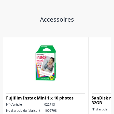
Accessoires
Fujifilm Instax Mini 1 x 10 photos
SanDisk m
32GB
N° d'article
022713
N° d'article
No d'article du fabricant
1006798