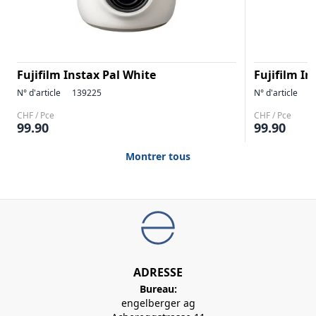
Fujifilm Instax Pal White
Fujifilm In
N° d'article
139225
N° d'article
1
CHF / Pce
CHF / Pce
99.90
99.90
Montrer tous
ADRESSE
Bureau:
engelberger ag