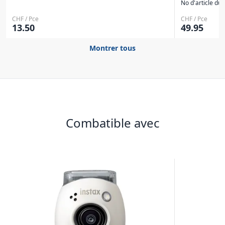
No d'article du 
CHF / Pce
CHF / Pce
13.50
49.95
Montrer tous
Combatible avec