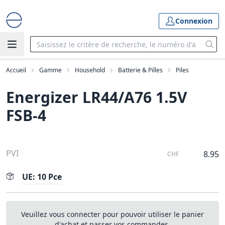
Connexion
Accueil
Gamme
Household
Batterie & Pilles
Piles
Energizer LR44/A76 1.5V
FSB-4
PVI
8.95
CHF
UE: 10 Pce
Veuillez vous connecter pour pouvoir utiliser le panier
d'achat et passer vos commandes.