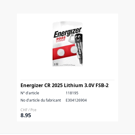
Energizer CR 2025 Lithium 3.0V FSB-2
N° d'article
118195
No d'article du fabricant
E304126904
CHF / Pce
8.95