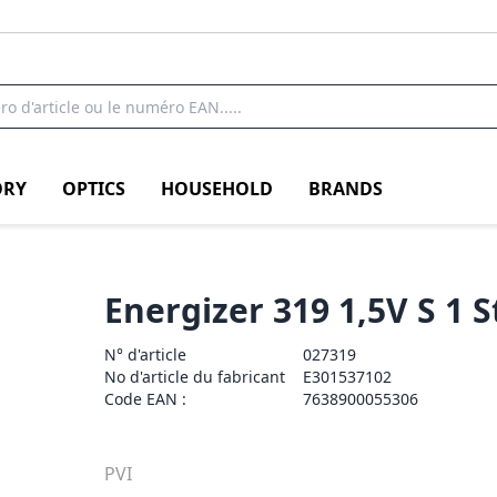
RY
OPTICS
HOUSEHOLD
BRANDS
Energizer 319 1,5V S 1 S
N° d'article
027319
No d'article du fabricant
E301537102
Code EAN :
7638900055306
PVI