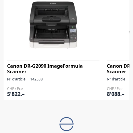
Canon DR-G2090 ImageFormula
Canon DR-
Scanner
Scanner
N° d'article
142538
N° d'article
1
CHF / Pce
CHF / Pce
5'822.–
8'088.–