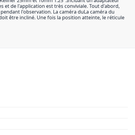
es Kellner 25mm et 10mm 1.25".Incluant un adaptateur
s et de l'application est très conviviale. Tout d'abord,
ope pendant l'observation. La caméra duLa caméra du
it être incliné. Une fois la position atteinte, le réticule