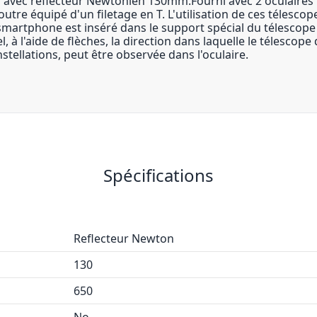
orer avec réflecteur Newtonien 130mm.Fourni avec 2 oculair
outre équipé d'un filetage en T. L'utilisation de ces télescope
 le smartphone est inséré dans le support spécial du télesc
à l'aide de flèches, la direction dans laquelle le télescope do
nstellations, peut être observée dans l'oculaire.
Spécifications
Reflecteur Newton
130
650