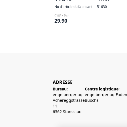
No d'article du fabricant
51630
CHF / Pce
29.90
ADRESSE
Bureau:
Centre logistique:
engelberger ag
engelberger ag Faden
Achereggstrasse
Buochs
11
6362 Stansstad