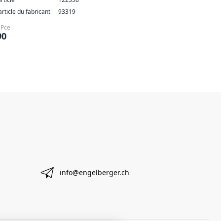
article du fabricant
93319
 Pce
90
info@engelberger.ch