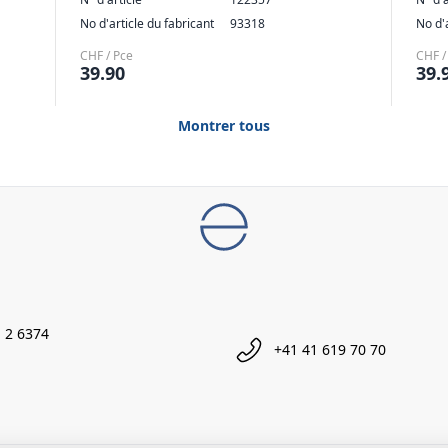
No d'article du fabricant
93318
No d'
CHF / Pce
CHF /
39.90
39.
Montrer tous
 2 6374
+41 41 619 70 70