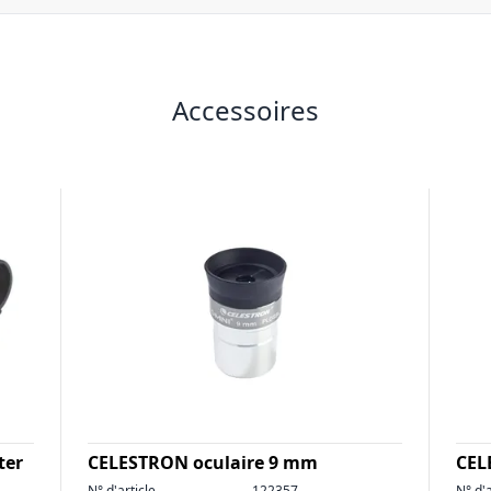
Accessoires
ter
CELESTRON oculaire 9 mm
CEL
N° d'article
122357
N° d'a