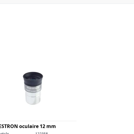
ESTRON oculaire 12 mm
rticle
122358