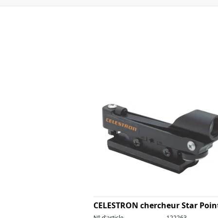
CELESTRON chercheur Star Poin
N° d'article
122263