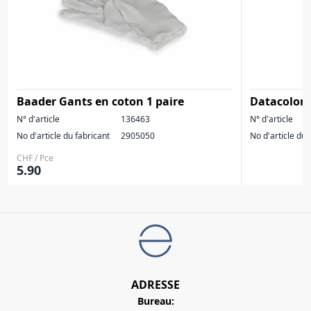
Baader Gants en coton 1 paire
Datacolor 
N° d'article
136463
N° d'article
No d'article du fabricant
2905050
No d'article du 
CHF / Pce
5.90
ADRESSE
Bureau: