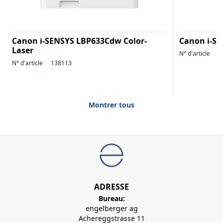
Canon i-SENSYS LBP633Cdw Color-
Canon i-SE
Laser
N° d'article
1
N° d'article
138113
Montrer tous
ADRESSE
Bureau:
engelberger ag
Achereggstrasse 11