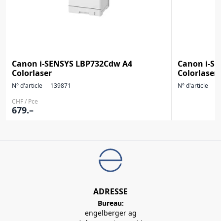
Canon i-SENSYS LBP732Cdw A4
Canon i-S
Colorlaser
Colorlaser
N° d'article
139871
N° d'article
1
CHF / Pce
679.–
ADRESSE
Bureau:
engelberger ag