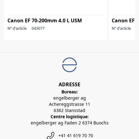
Canon EF 70-200mm 4.0 L USM
Canon EF 7
N° d'article
043077
N° d'article
1
ADRESSE
Bureau:
engelberger ag
Achereggstrasse 11
6362 Stansstad
Centre logistique:
engelberger ag Faden 2 6374 Buochs
+41 41 619 70 70