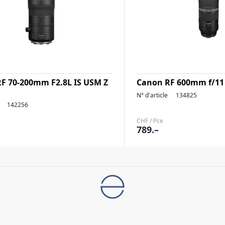
F 70-200mm F2.8L IS USM Z
Canon RF 600mm f/11
N° d'article
134825
142256
CHF / Pce
789.–