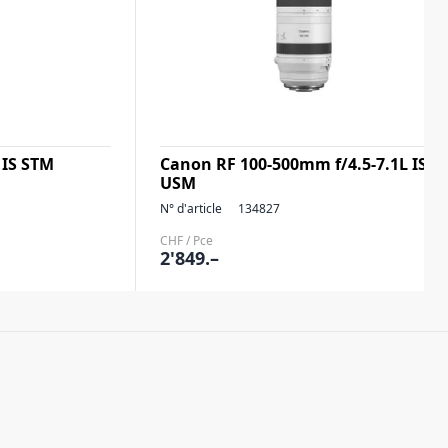
 IS STM
Canon RF 100-500mm f/4.5-7.1L IS
USM
N° d'article
134827
CHF / Pce
2'849.–