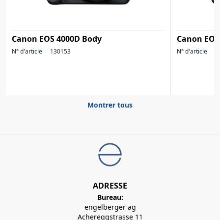
Canon EOS 4000D Body
Canon EOS 
N° d'article
130153
N° d'article
1
Montrer tous
ADRESSE
Bureau:
engelberger ag
Achereggstrasse 11