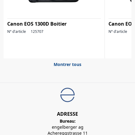
Canon EOS 1300D Boitier
Canon EOS
N° d'article
125707
N° d'article
1
Montrer tous
ADRESSE
Bureau:
engelberger ag
Achereggstrasse 11