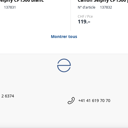
elphy CP1500 blanc
Canon Selphy CP1500 
137831
N° d'article
137832
CHF / Pce
119.–
Montrer tous
 2 6374
+41 41 619 70 70