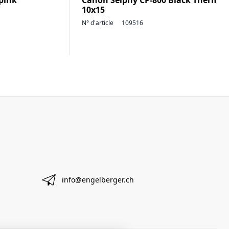
pink
Canon Selphy CP-800 Black Thermo
10x15
N° d'article
109516
info@engelberger.ch