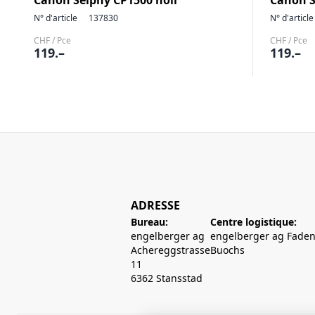
Canon Selphy CP1500 noir
Canon S
N° d'article
137830
N° d'article
CHF / Pce
CHF / Pce
119.–
119.–
ADRESSE
Bureau:
Centre logistique:
engelberger ag
engelberger ag Faden
Achereggstrasse
Buochs
11
6362 Stansstad