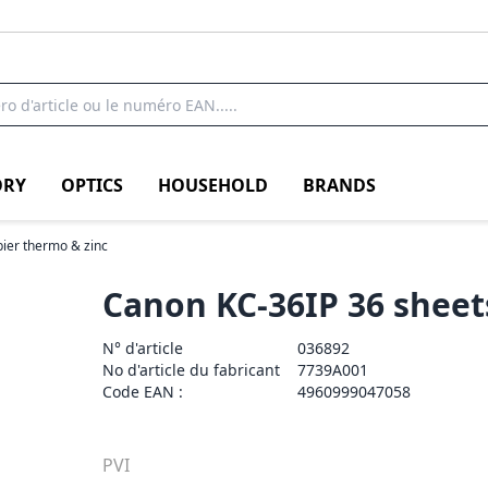
RY
OPTICS
HOUSEHOLD
BRANDS
pier thermo & zinc
Canon KC-36IP 36 shee
N° d'article
036892
No d'article du fabricant
7739A001
Code EAN :
4960999047058
PVI