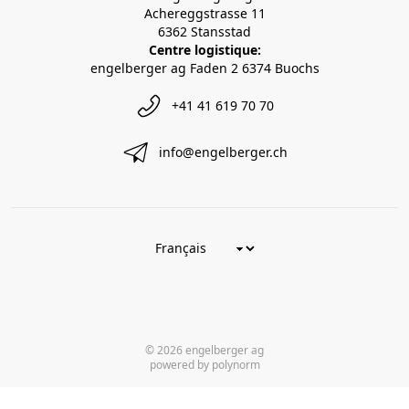
Achereggstrasse 11
6362 Stansstad
Centre logistique:
engelberger ag Faden 2 6374 Buochs
+41 41 619 70 70
info@engelberger.ch
© 2026 engelberger ag
powered by polynorm