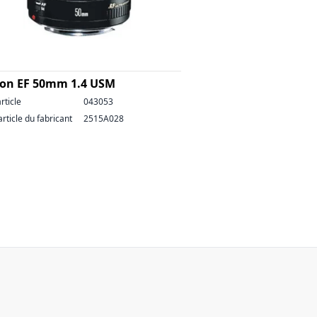
on EF 50mm 1.4 USM
rticle
043053
article du fabricant
2515A028