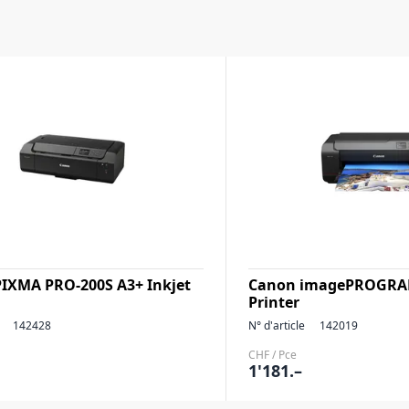
IXMA PRO-200S A3+ Inkjet
Canon imagePROGRAF
Printer
142428
N° d'article
142019
CHF / Pce
1'181.–