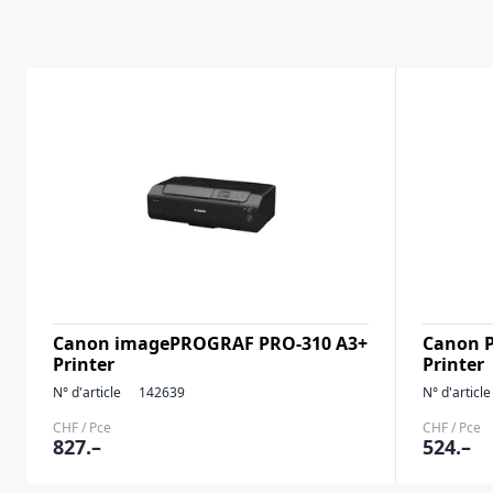
Canon imagePROGRAF PRO-310 A3+
Canon P
Printer
Printer
N° d'article
142639
N° d'article
CHF / Pce
CHF / Pce
827.–
524.–