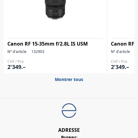
Canon RF 15-35mm f/2.8L IS USM
Canon RF 2
N° d'article
132903
N° d'article
1
CHF / Pce
CHF / Pce
2'349.–
2'349.–
Montrer tous
ADRESSE
Bureau: