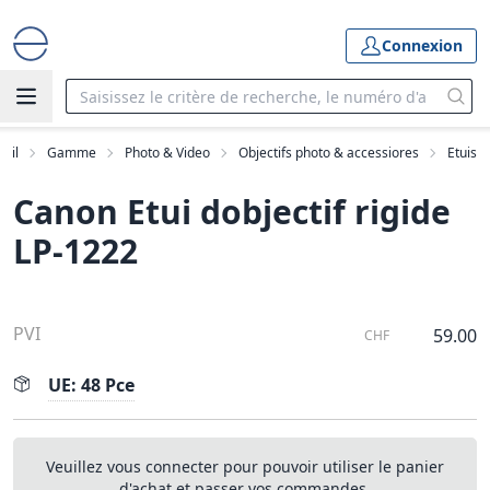
Connexion
eil
Gamme
Photo & Video
Objectifs photo & accessiores
Etuis
Canon Etui dobjectif rigide
LP-1222
PVI
59.00
CHF
UE: 48 Pce
Veuillez vous connecter pour pouvoir utiliser le panier
d'achat et passer vos commandes.